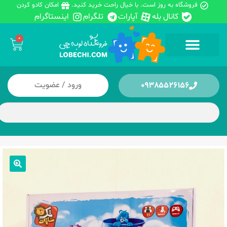
فروشگاه به روز است. با خیال راحت خرید کنید.
امکان کادو کردن
کانال بله
آپارات
تلگرام
اینستاگرام
0
ورود / عضویت
09385526156