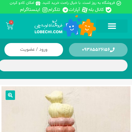
فروشگاه به روز است. با خیال راحت خرید کنید.
امکان کادو کردن
کانال بله
آپارات
تلگرام
اینستاگرام
0
ورود / عضویت
09385526156