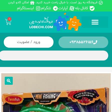
فروشگاه به روز است. با خیال راحت خرید کنید.
امکان کادو کردن
کانال بله
آپارات
تلگرام
اینستاگرام
0
ورود / عضویت
09385526156